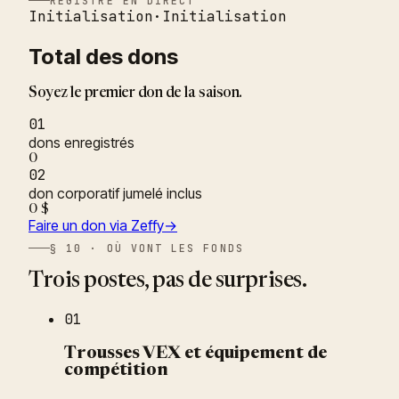
REGISTRE EN DIRECT
Initialisation
·
Initialisation
Total des dons
Soyez le premier don de la saison.
01
dons enregistrés
0
02
don corporatif jumelé inclus
0 $
Faire un don via Zeffy
→
§ 10 · OÙ VONT LES FONDS
Trois postes, pas de surprises.
01
Trousses VEX et équipement de
compétition