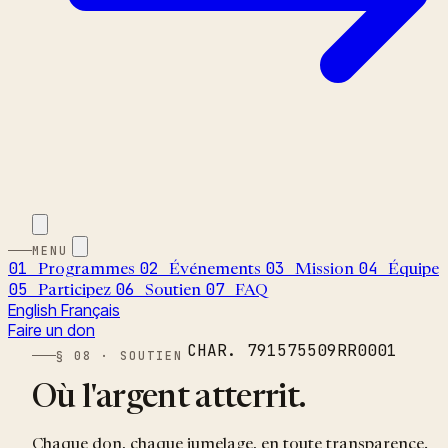
MENU
01
02
03
04
Programmes
Événements
Mission
Équipe
05
06
07
Participez
Soutien
FAQ
English
Français
Faire un don
CHAR. 791575509RR0001
§ 08 · SOUTIEN
Où l'argent atterrit.
Chaque don, chaque jumelage, en toute transparence.